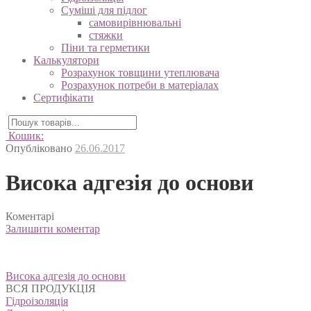
Суміші для підлог
самовирівнювальні
стяжки
Піни та герметики
Калькулятори
Розрахунок товщини утеплювача
Розрахунок потреби в матеріалах
Сертифікати
Кошик:
Опубліковано
26.06.2017
Висока адгезія до основи
Коментарі
Залишити коментар
Навігація
Висока адгезія до основи
записів
ВСЯ ПРОДУКЦІЯ
Гідроізоляція