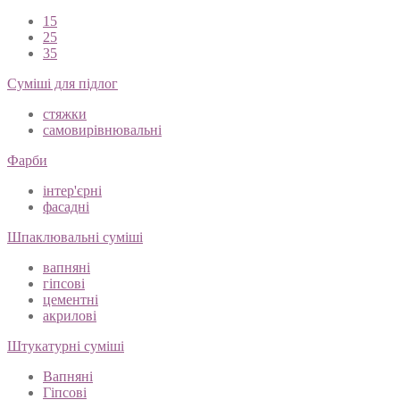
15
25
35
Суміші для підлог
стяжки
самовирівнювальні
Фарби
інтер'єрні
фасадні
Шпаклювальні суміші
вапняні
гіпсові
цементні
акрилові
Штукатурні суміші
Вапняні
Гіпсові