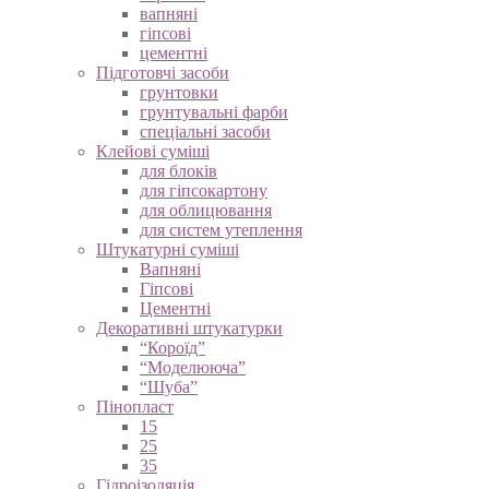
вапняні
гіпсові
цементні
Підготовчі засоби
грунтовки
грунтувальні фарби
спеціальні засоби
Клейові суміші
для блоків
для гіпсокартону
для облицювання
для систем утеплення
Штукатурні суміші
Вапняні
Гіпсові
Цементні
Декоративні штукатурки
“Короїд”
“Моделююча”
“Шуба”
Пінопласт
15
25
35
Гідроізоляція