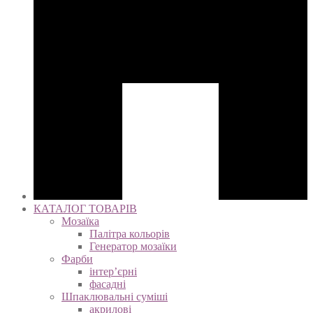
КАТАЛОГ ТОВАРІВ
Мозаїка
Палітра кольорів
Генератор мозаїки
Фарби
інтер’єрні
фасадні
Шпаклювальні суміші
акрилові