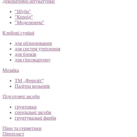
Декоративні штукатурки
"Шуба"
"Короїд"
"Моделююча"
Клейові суміші
для облицювання
для систем утеплення
для блоків
для гіпсокартону
Мозаїка
ТМ „Ферозіт”
Палітра кольорів
Підготовчі засоби
грунтовки
спеціальні засоби
грунтувальні фарби
Піни та герметики
Пінопласт