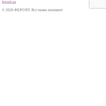
ferozit.ua
© 2026 ФЕРОЗІТ. Всі права захищені
Цей сайт використовує cookies, щоб покращити Ваш досвід
користування нашим веб-сайтом. Продовжуючи переглядати
наш сайт, Ви погоджуєтеся на використання cookies.
Ok
Форма зворотнього зв’язку
Вітаємо Вас на сайті ТОВ “Ферозіт”!
Питання опрацьовуються операторами у робочі дні з 10:00 до
18:00. Якщо питання задане у не робочій час, воно буде
опрацьоване у наступний робочий день.
Ім’я:
Електронна пошта:
Ваше питання: