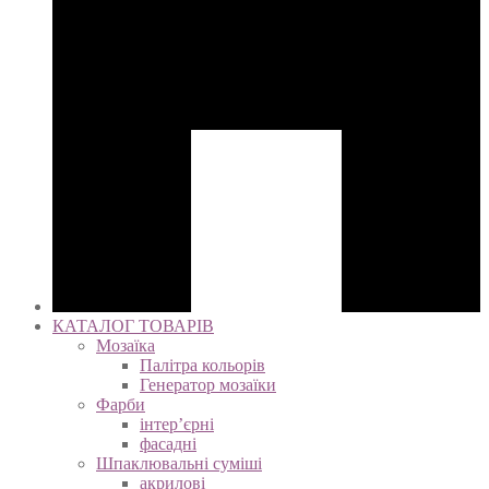
КАТАЛОГ ТОВАРІВ
Мозаїка
Палітра кольорів
Генератор мозаїки
Фарби
інтер’єрні
фасадні
Шпаклювальні суміші
акрилові