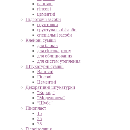
вапняні
гіпсові
цементні
Підготовчі засоби
грунтовки
грунтувальні фарби
спеціальні засоби
Клейові суміші
для блоків
для гіпсокартону
для облицювання
для систем утеплення
Штукатурні суміші
Вапняні
Гіпсові
Цементні
Декоративні штукатурки
“Короїд”
“Моделююча”
“Шуба”
Пінопласт
15
25
35
Гідроізоляція