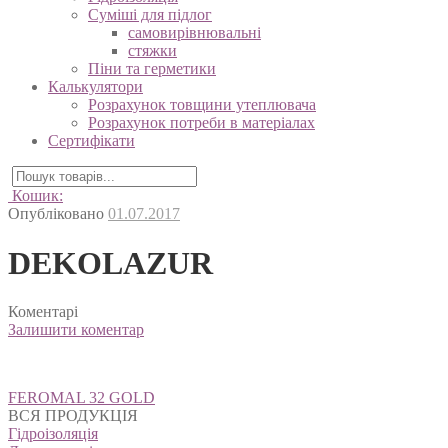
Суміші для підлог
самовирівнювальні
стяжки
Піни та герметики
Калькулятори
Розрахунок товщини утеплювача
Розрахунок потреби в матеріалах
Сертифікати
Кошик:
Опубліковано
01.07.2017
DEKOLAZUR
Коментарі
Залишити коментар
Навігація
FEROMAL 32 GOLD
записів
ВСЯ ПРОДУКЦІЯ
Гідроізоляція