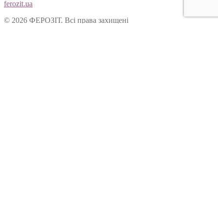
ferozit.ua
© 2026 ФЕРОЗІТ. Всі права захищені
Цей сайт використовує cookies, щоб покращити Ваш досвід
користування нашим веб-сайтом. Продовжуючи переглядати
наш сайт, Ви погоджуєтеся на використання cookies.
Ok
Форма зворотнього зв’язку
Вітаємо Вас на сайті ТОВ “Ферозіт”!
Питання опрацьовуються операторами у робочі дні з 10:00 до
18:00. Якщо питання задане у не робочій час, воно буде
опрацьоване у наступний робочий день.
Ім’я:
Електронна пошта:
Ваше питання: