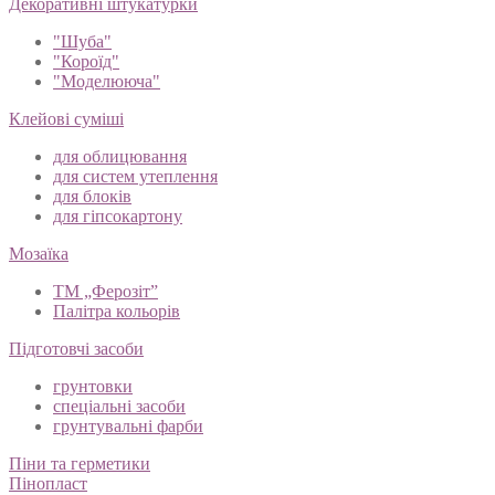
Декоративні штукатурки
"Шуба"
"Короїд"
"Моделююча"
Клейові суміші
для облицювання
для систем утеплення
для блоків
для гіпсокартону
Мозаїка
ТМ „Ферозіт”
Палітра кольорів
Підготовчі засоби
грунтовки
спеціальні засоби
грунтувальні фарби
Піни та герметики
Пінопласт