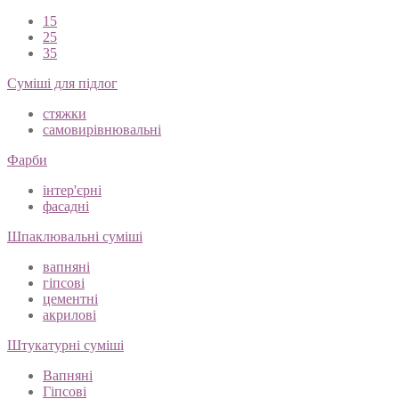
15
25
35
Суміші для підлог
стяжки
самовирівнювальні
Фарби
інтер'єрні
фасадні
Шпаклювальні суміші
вапняні
гіпсові
цементні
акрилові
Штукатурні суміші
Вапняні
Гіпсові