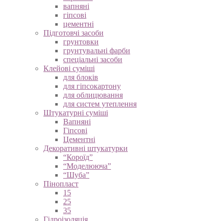
вапняні
гіпсові
цементні
Підготовчі засоби
грунтовки
грунтувальні фарби
спеціальні засоби
Клейові суміші
для блоків
для гіпсокартону
для облицювання
для систем утеплення
Штукатурні суміші
Вапняні
Гіпсові
Цементні
Декоративні штукатурки
“Короїд”
“Моделююча”
“Шуба”
Пінопласт
15
25
35
Гідроізоляція