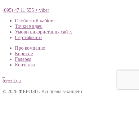
(095) 47 11 555 + viber
Особистий кабінет
Точки видачі
Умови використання сайту
Сертифікати
Про компанію
Корисне
Галерея
Контакти
ferozit.ua
© 2026 ФЕРОЗІТ. Всі права захищені
Цей сайт використовує cookies, щоб покращити Ваш досвід
користування нашим веб-сайтом. Продовжуючи переглядати
наш сайт, Ви погоджуєтеся на використання cookies.
Ok
Форма зворотнього зв’язку