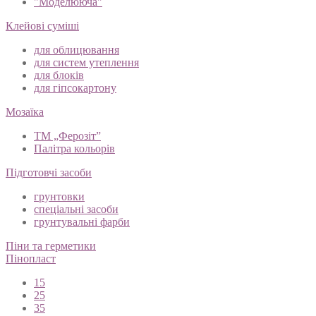
"Моделююча"
Клейові суміші
для облицювання
для систем утеплення
для блоків
для гіпсокартону
Мозаїка
ТМ „Ферозіт”
Палітра кольорів
Підготовчі засоби
грунтовки
спеціальні засоби
грунтувальні фарби
Піни та герметики
Пінопласт
15
25
35