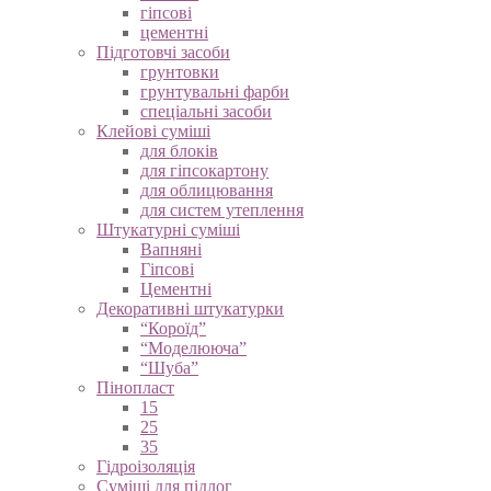
гіпсові
цементні
Підготовчі засоби
грунтовки
грунтувальні фарби
спеціальні засоби
Клейові суміші
для блоків
для гіпсокартону
для облицювання
для систем утеплення
Штукатурні суміші
Вапняні
Гіпсові
Цементні
Декоративні штукатурки
“Короїд”
“Моделююча”
“Шуба”
Пінопласт
15
25
35
Гідроізоляція
Суміші для підлог