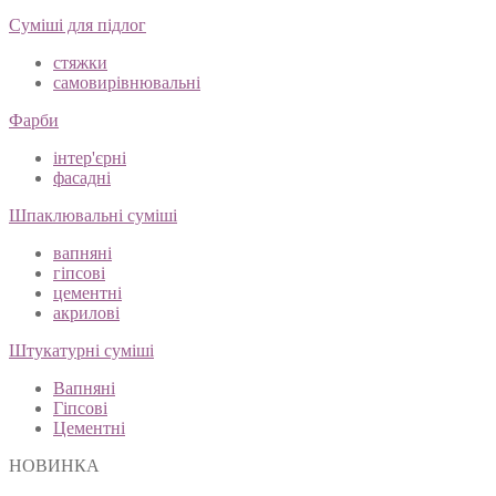
Суміші для підлог
стяжки
самовирівнювальні
Фарби
інтер'єрні
фасадні
Шпаклювальні суміші
вапняні
гіпсові
цементні
акрилові
Штукатурні суміші
Вапняні
Гіпсові
Цементні
НОВИНКА