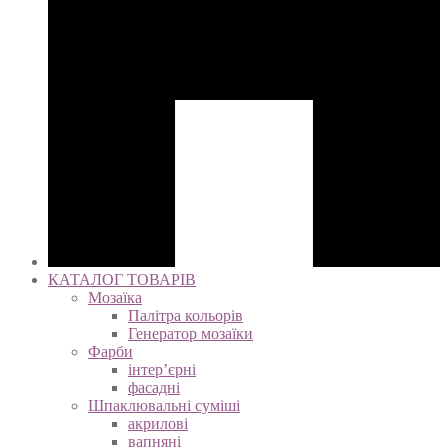
КАТАЛОГ ТОВАРІВ
Мозаїка
Палітра кольорів
Генератор мозаїки
Фарби
інтер’єрні
фасадні
Шпаклювальні суміші
акрилові
вапняні