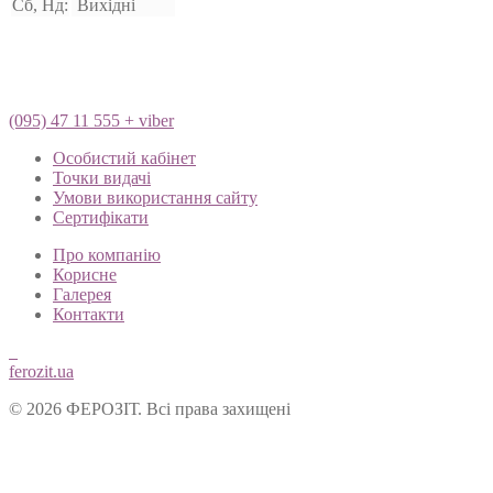
Сб, Нд:
Вихідні
(095) 47 11 555 + viber
Особистий кабінет
Точки видачі
Умови використання сайту
Сертифікати
Про компанію
Корисне
Галерея
Контакти
ferozit.ua
© 2026 ФЕРОЗІТ. Всі права захищені
Цей сайт використовує cookies, щоб покращити Ваш досвід кор