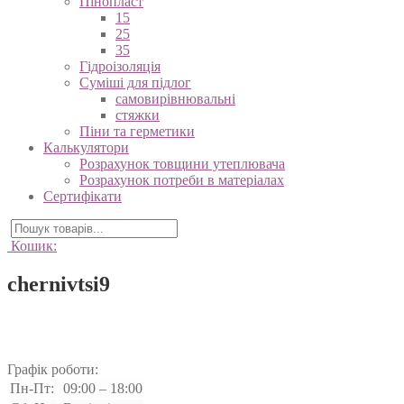
Пінопласт
15
25
35
Гідроізоляція
Суміші для підлог
самовирівнювальні
стяжки
Піни та герметики
Калькулятори
Розрахунок товщини утеплювача
Розрахунок потреби в матеріалах
Сертифікати
Кошик:
chernivtsi9
Графік роботи:
Пн-Пт:
09:00 – 18:00