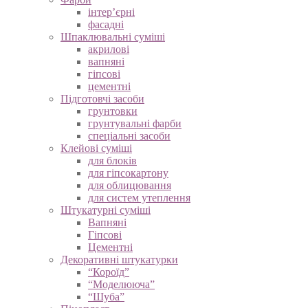
інтер’єрні
фасадні
Шпаклювальні суміші
акрилові
вапняні
гіпсові
цементні
Підготовчі засоби
грунтовки
грунтувальні фарби
спеціальні засоби
Клейові суміші
для блоків
для гіпсокартону
для облицювання
для систем утеплення
Штукатурні суміші
Вапняні
Гіпсові
Цементні
Декоративні штукатурки
“Короїд”
“Моделююча”
“Шуба”