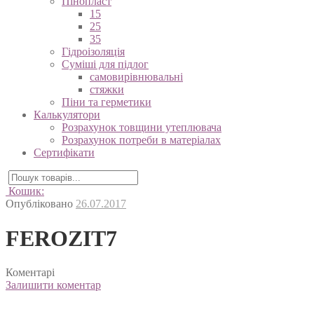
Пінопласт
15
25
35
Гідроізоляція
Суміші для підлог
самовирівнювальні
стяжки
Піни та герметики
Калькулятори
Розрахунок товщини утеплювача
Розрахунок потреби в матеріалах
Сертифікати
Кошик:
Опубліковано
26.07.2017
FEROZIT7
Коментарі
Залишити коментар