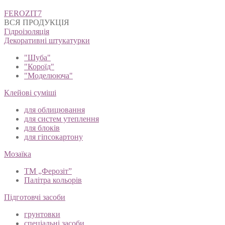
Навігація
FEROZIT7
записів
ВСЯ ПРОДУКЦІЯ
Гідроізоляція
Декоративні штукатурки
"Шуба"
"Короїд"
"Моделююча"
Клейові суміші
для облицювання
для систем утеплення
для блоків
для гіпсокартону
Мозаїка
ТМ „Ферозіт”
Палітра кольорів
Підготовчі засоби
грунтовки
спеціальні засоби