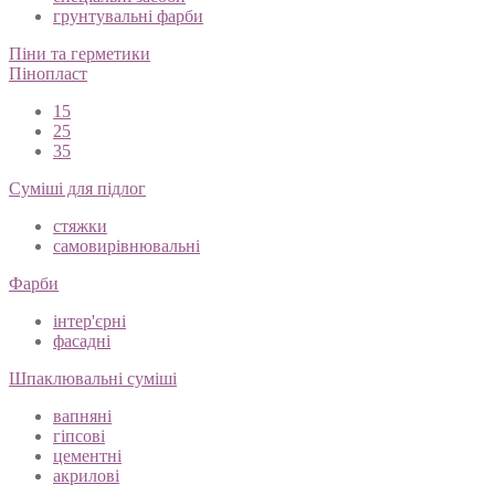
грунтувальні фарби
Піни та герметики
Пінопласт
15
25
35
Суміші для підлог
стяжки
самовирівнювальні
Фарби
інтер'єрні
фасадні
Шпаклювальні суміші
вапняні
гіпсові
цементні
акрилові