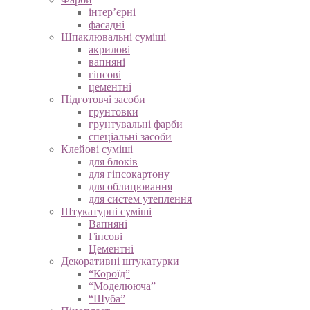
інтер’єрні
фасадні
Шпаклювальні суміші
акрилові
вапняні
гіпсові
цементні
Підготовчі засоби
грунтовки
грунтувальні фарби
спеціальні засоби
Клейові суміші
для блоків
для гіпсокартону
для облицювання
для систем утеплення
Штукатурні суміші
Вапняні
Гіпсові
Цементні
Декоративні штукатурки
“Короїд”
“Моделююча”
“Шуба”