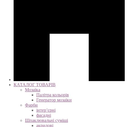
КАТАЛОГ ТОВАРІВ
Мозаїка
Палітра кольорів
Генератор мозаїки
Фарби
інтер’єрні
фасадні
Шпаклювальні суміші
акрилові