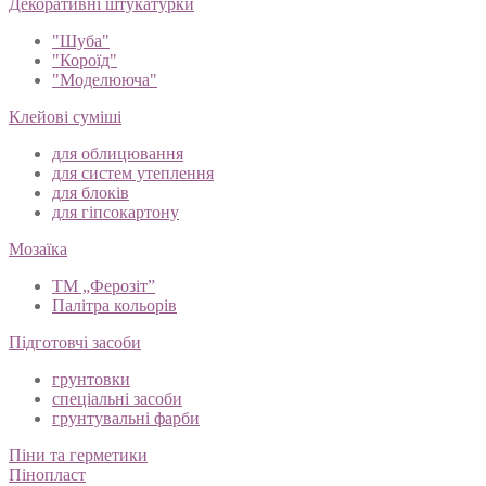
Декоративні штукатурки
"Шуба"
"Короїд"
"Моделююча"
Клейові суміші
для облицювання
для систем утеплення
для блоків
для гіпсокартону
Мозаїка
ТМ „Ферозіт”
Палітра кольорів
Підготовчі засоби
грунтовки
спеціальні засоби
грунтувальні фарби
Піни та герметики
Пінопласт