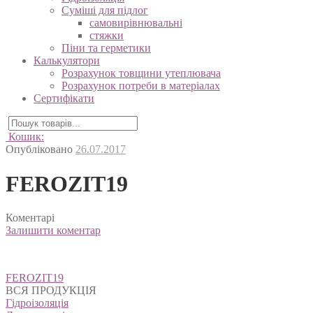
Суміші для підлог
самовирівнювальні
стяжки
Піни та герметики
Калькулятори
Розрахунок товщини утеплювача
Розрахунок потреби в матеріалах
Сертифікати
Кошик:
Опубліковано
26.07.2017
FEROZIT19
Коментарі
Залишити коментар
Навігація
FEROZIT19
записів
ВСЯ ПРОДУКЦІЯ
Гідроізоляція