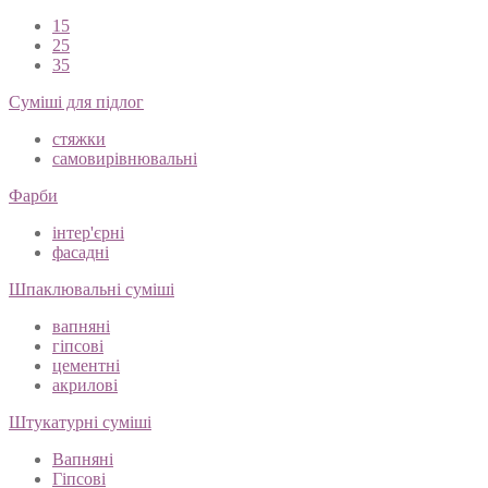
15
25
35
Суміші для підлог
стяжки
самовирівнювальні
Фарби
інтер'єрні
фасадні
Шпаклювальні суміші
вапняні
гіпсові
цементні
акрилові
Штукатурні суміші
Вапняні
Гіпсові