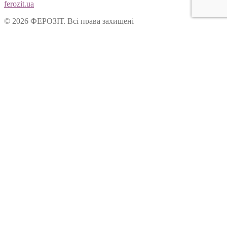
ferozit.ua
© 2026 ФЕРОЗІТ. Всі права захищені
Цей сайт використовує cookies, щоб покращити Ваш досвід
користування нашим веб-сайтом. Продовжуючи переглядати
наш сайт, Ви погоджуєтеся на використання cookies.
Ok
Форма зворотнього зв’язку
Вітаємо Вас на сайті ТОВ “Ферозіт”!
Питання опрацьовуються операторами у робочі дні з 10:00 до
18:00. Якщо питання задане у не робочій час, воно буде
опрацьоване у наступний робочий день.
Ім’я:
Електронна пошта:
Ваше питання: