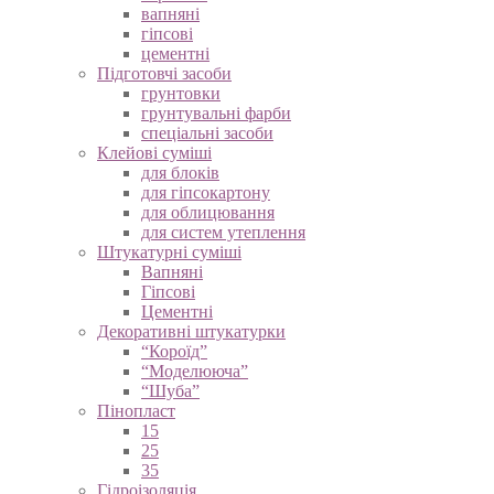
вапняні
гіпсові
цементні
Підготовчі засоби
грунтовки
грунтувальні фарби
спеціальні засоби
Клейові суміші
для блоків
для гіпсокартону
для облицювання
для систем утеплення
Штукатурні суміші
Вапняні
Гіпсові
Цементні
Декоративні штукатурки
“Короїд”
“Моделююча”
“Шуба”
Пінопласт
15
25
35
Гідроізоляція