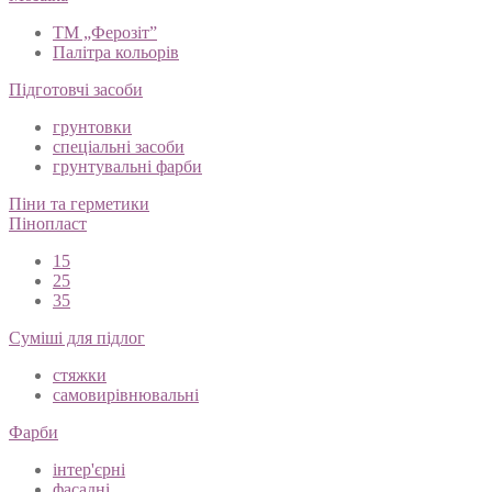
ТМ „Ферозіт”
Палітра кольорів
Підготовчі засоби
грунтовки
спеціальні засоби
грунтувальні фарби
Піни та герметики
Пінопласт
15
25
35
Суміші для підлог
стяжки
самовирівнювальні
Фарби
інтер'єрні
фасадні