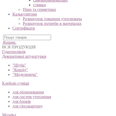
самовирівнювальні
стяжки
Піни та герметики
Калькулятори
Розрахунок товщини утеплювача
Розрахунок потреби в матеріалах
Сертифікати
Кошик:
ВСЯ ПРОДУКЦІЯ
Гідроізоляція
Декоративні штукатурки
"Шуба"
"Короїд"
"Моделююча"
Клейові суміші
для облицювання
для систем утеплення
для блоків
для гіпсокартону
Мозаїка