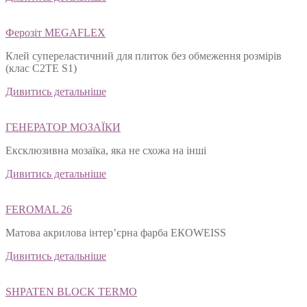
Ферозіт MEGAFLEX
Клей супереластичний для плиток без обмеження розмірів
(клас С2ТЕ S1)
Дивитись детальніше
ГЕНЕРАТОР МОЗАЇКИ
Ексклюзивна мозаїка, яка не схожа на інші
Дивитись детальніше
FEROMAL 26
Матова акрилова інтер’єрна фарба ЕКОWEISS
Дивитись детальніше
SHPATEN BLOСK TERMO