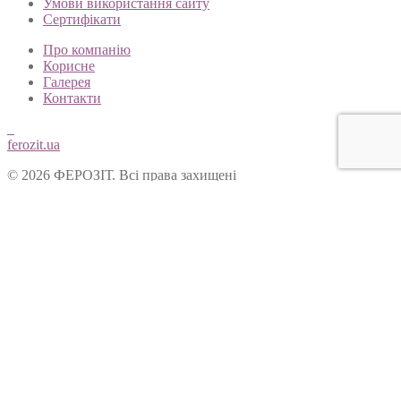
Умови використання сайту
Сертифікати
Про компанію
Корисне
Галерея
Контакти
ferozit.ua
© 2026 ФЕРОЗІТ. Всі права захищені
Цей сайт використовує cookies, щоб покращити Ваш досвід
користування нашим веб-сайтом. Продовжуючи переглядати
наш сайт, Ви погоджуєтеся на використання cookies.
Ok
Форма зворотнього зв’язку
Вітаємо Вас на сайті ТОВ “Ферозіт”!
Питання опрацьовуються операторами у робочі дні з 10:00 до
18:00. Якщо питання задане у не робочій час, воно буде
опрацьоване у наступний робочий день.