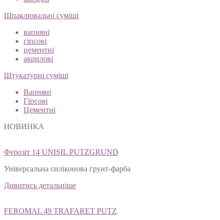
Шпаклювальні суміші
вапняні
гіпсові
цементні
акрилові
Штукатурні суміші
Вапняні
Гіпсові
Цементні
НОВИНКА
Ферозіт 14 UNISIL PUTZGRUND
Універсальна силіконова грунт-фарба
Дивитись детальніше
FEROMAL 49 TRAFARET PUTZ