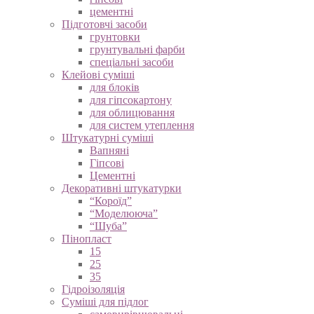
цементні
Підготовчі засоби
грунтовки
грунтувальні фарби
спеціальні засоби
Клейові суміші
для блоків
для гіпсокартону
для облицювання
для систем утеплення
Штукатурні суміші
Вапняні
Гіпсові
Цементні
Декоративні штукатурки
“Короїд”
“Моделююча”
“Шуба”
Пінопласт
15
25
35
Гідроізоляція
Суміші для підлог