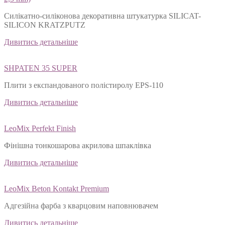
Силікатно-силіконова декоративна штукатурка SILICAT-
SILICON KRATZPUTZ
Дивитись детальніше
SHPATEN 35 SUPER
Плити з експандованого полістиролу EPS-110
Дивитись детальніше
LeoMix Perfekt Finish
Фінішна тонкошарова акрилова шпаклівка
Дивитись детальніше
LeoMix Beton Kontakt Premium
Адгезійна фарба з кварцовим наповнювачем
Дивитись детальніше