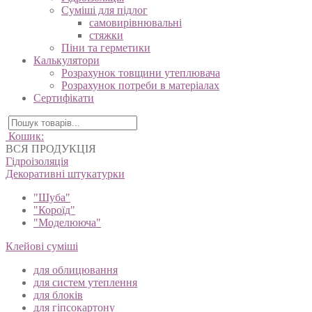
Суміші для підлог
самовирівнювальні
стяжки
Піни та герметики
Калькулятори
Розрахунок товщини утеплювача
Розрахунок потреби в матеріалах
Сертифікати
Кошик:
ВСЯ ПРОДУКЦІЯ
Гідроізоляція
Декоративні штукатурки
"Шуба"
"Короїд"
"Моделююча"
Клейові суміші
для облицювання
для систем утеплення
для блоків
для гіпсокартону