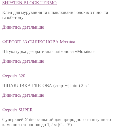
SHPATEN BLOСK TERMO
Клей для мурування та шпаклювання блоків з піно- та
газобетону
Дивитись детальніше
ФЕРОЗІТ 33 СИЛІКОНОВА Мозаїка
Штукатурка декоративна силіконова «Мозаїка»
Дивитись детальніше
Ферозіт 320
ШПАКЛІВКА ГІПСОВА (старт+фініш) 2 в 1
Дивитись детальніше
Ферозіт SUPER
Суперклей Універсальний для природного та штучного
каменю з стороною до 1,2 м (C2TЕ)