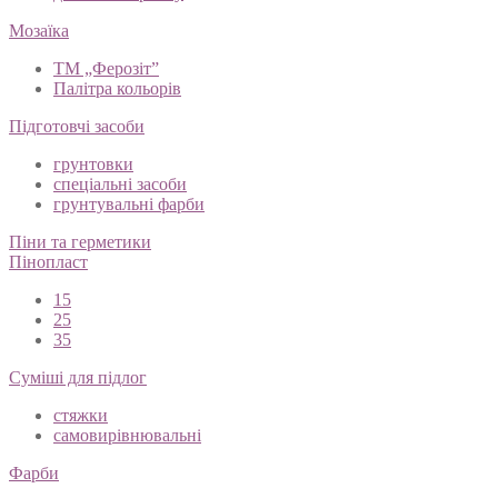
Мозаїка
ТМ „Ферозіт”
Палітра кольорів
Підготовчі засоби
грунтовки
спеціальні засоби
грунтувальні фарби
Піни та герметики
Пінопласт
15
25
35
Суміші для підлог
стяжки
самовирівнювальні
Фарби