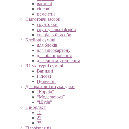
вапняні
гіпсові
цементні
Підготовчі засоби
грунтовки
грунтувальні фарби
спеціальні засоби
Клейові суміші
для блоків
для гіпсокартону
для облицювання
для систем утеплення
Штукатурні суміші
Вапняні
Гіпсові
Цементні
Декоративні штукатурки
“Короїд”
“Моделююча”
“Шуба”
Пінопласт
15
25
35
Гідроізоляція