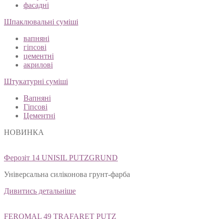
інтер'єрні
фасадні
Шпаклювальні суміші
вапняні
гіпсові
цементні
акрилові
Штукатурні суміші
Вапняні
Гіпсові
Цементні
НОВИНКА
Ферозіт 14 UNISIL PUTZGRUND
Універсальна силіконова грунт-фарба
Дивитись детальніше