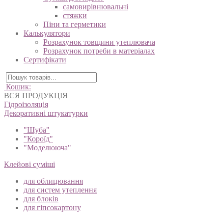
Гідроізоляція
Суміші для підлог
самовирівнювальні
стяжки
Піни та герметики
Калькулятори
Розрахунок товщини утеплювача
Розрахунок потреби в матеріалах
Сертифікати
Кошик:
ВСЯ ПРОДУКЦІЯ
Гідроізоляція
Декоративні штукатурки
"Шуба"
"Короїд"
"Моделююча"
Клейові суміші
для облицювання
для систем утеплення
для блоків
для гіпсокартону