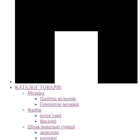
КАТАЛОГ ТОВАРІВ
Мозаїка
Палітра кольорів
Генератор мозаїки
Фарби
інтер’єрні
фасадні
Шпаклювальні суміші
акрилові