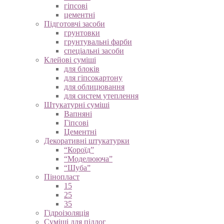
вапняні
гіпсові
цементні
Підготовчі засоби
грунтовки
грунтувальні фарби
спеціальні засоби
Клейові суміші
для блоків
для гіпсокартону
для облицювання
для систем утеплення
Штукатурні суміші
Вапняні
Гіпсові
Цементні
Декоративні штукатурки
“Короїд”
“Моделююча”
“Шуба”
Пінопласт
15
25
35