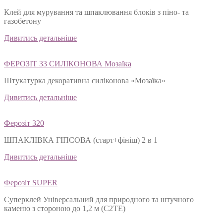
SHPATEN BLOСK TERMO
Клей для мурування та шпаклювання блоків з піно- та
газобетону
Дивитись детальніше
ФЕРОЗІТ 33 СИЛІКОНОВА Мозаїка
Штукатурка декоративна силіконова «Мозаїка»
Дивитись детальніше
Ферозіт 320
ШПАКЛІВКА ГІПСОВА (старт+фініш) 2 в 1
Дивитись детальніше
Ферозіт SUPER
Суперклей Універсальний для природного та штучного
каменю з стороною до 1,2 м (C2TЕ)