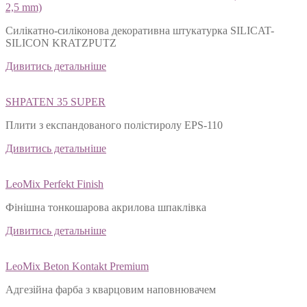
FEROMAL 66 SILICAT-SILICON KRATZPUTZ (1,0; 1,5; 2,0;
2,5 mm)
Силікатно-силіконова декоративна штукатурка SILICAT-
SILICON KRATZPUTZ
Дивитись детальніше
SHPATEN 35 SUPER
Плити з експандованого полістиролу EPS-110
Дивитись детальніше
LeoMix Perfekt Finish
Фінішна тонкошарова акрилова шпаклівка
Дивитись детальніше
LeoMix Beton Kontakt Premium
Адгезійна фарба з кварцовим наповнювачем