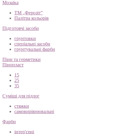
Мозаїка
ТМ „Ферозіт”
Палітра кольорів
Підготовчі засоби
грунтовки
спеціальні засоби
грунтувальні фарби
Піни та герметики
Пінопласт
15
25
35
Суміші для підлог
стяжки
самовирівнювальні
Фарби